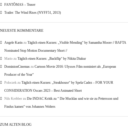
FANTÔMAS – Teaser
Trailer: The Wind Rises (NYFF51, 2013)
NEUESTE KOMMENTARE
Angele Karin
zu
Täglich einen Kurzen: „Visible Mending“ by Samantha Moore // BAFTA
Nominated Stop Motion Documentary Short //
Mario
zu
Täglich einen Kurzen: „Backflip“ by Nikita Diakur
DominionCinemas
zu
Cartoon Movie 2016: Ulysses Film nominiert als „European
Producer of the Year“
Poloczek
zu
Täglich einen Kurzen: „Steakhouse“ by Spela Cadez – FOR YOUR
CONSIDERATION Oscars 2023 – Best Animated Short
Nils Krebber
zu
Die INDAC Kritik zu “ Die Mucklas und wie sie zu Pettersson und
Findus kamen“ von Johannes Wolters
ZUM ALTEN BLOG