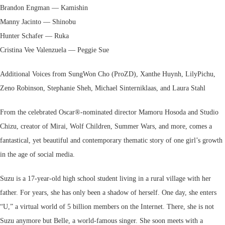
Brandon Engman — Kamishin
Manny Jacinto — Shinobu
Hunter Schafer — Ruka
Cristina Vee Valenzuela — Peggie Sue
Additional Voices from SungWon Cho (ProZD), Xanthe Huynh, LilyPichu,
Zeno Robinson, Stephanie Sheh, Michael Sinterniklaas, and Laura Stahl
From the celebrated Oscar®-nominated director Mamoru Hosoda and Studio
Chizu, creator of Mirai, Wolf Children, Summer Wars, and more, comes a
fantastical, yet beautiful and contemporary thematic story of one girl’s growth
in the age of social media.
Suzu is a 17-year-old high school student living in a rural village with her
father. For years, she has only been a shadow of herself. One day, she enters
“U,” a virtual world of 5 billion members on the Internet. There, she is not
Suzu anymore but Belle, a world-famous singer. She soon meets with a