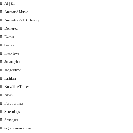
AI | KI
Animated Music
Animation/VFX History
Demoreel
Events
Games
Interviews
Jobangebot
Jobgesuche
Kritiken
Kurzfilme/Trailer
News
Post Formats
Screenings
Sonstiges
täglich einen kurzen