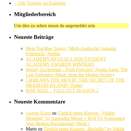
> Alle Termine im Kalender
Mitgliederbereich
Um dies zu sehen musst du angemeldet sein
Neueste Beiträge
Mein Nachbar Totoro | Multi-Audioclip: Satsukis
Frühstück | Netflix
ACADEMY REVEALS 2026 STUDENT
ACADEMY AWARD® WINNERS
Jeremy Zuckerman – Push Forward | Avatar Aang: The
Last Airbender (Music from the Motion Picture)
CHIIKAWA THE MOVIE: THE SECRET OF THE
MERMAID ISLAND | Trailer
RISE REEL – FALLOUT SEASON 2
Neueste Kommentare
Angele Karin
zu
Täglich einen Kurzen: „Visible
Mending“ by Samantha Moore // BAFTA Nominated
Stop Motion Documentary Short //
Mario
zu
Täglich einen Kurzen: „Backflip“ by Nikita