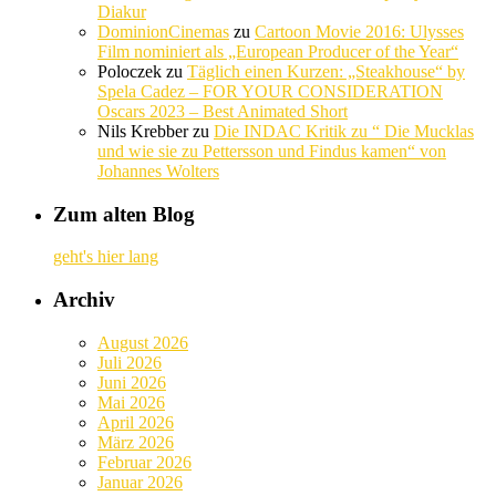
Diakur
DominionCinemas
zu
Cartoon Movie 2016: Ulysses
Film nominiert als „European Producer of the Year“
Poloczek
zu
Täglich einen Kurzen: „Steakhouse“ by
Spela Cadez – FOR YOUR CONSIDERATION
Oscars 2023 – Best Animated Short
Nils Krebber
zu
Die INDAC Kritik zu “ Die Mucklas
und wie sie zu Pettersson und Findus kamen“ von
Johannes Wolters
Zum alten Blog
geht's hier lang
Archiv
August 2026
Juli 2026
Juni 2026
Mai 2026
April 2026
März 2026
Februar 2026
Januar 2026