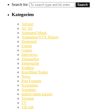
Search for:
Kategorien
Advice!
AI | KI
Animated Music
Animation/VFX History
Demoreel
Events
Games
Interviews
Jobangebot
Jobgesuche
Kritiken
Kurzfilme/Trailer
News
Post Formats
Screenings
Sonstiges
täglich einen kurzen
Termine
TV
VR/AR