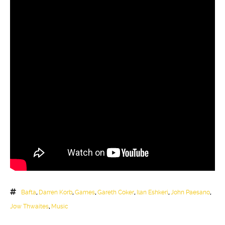
Bafta
,
Darren Korb
,
Games
,
Gareth Coker
,
Ilan Eshkeri
,
John Paesano
,
Jow Thwaites
,
Music