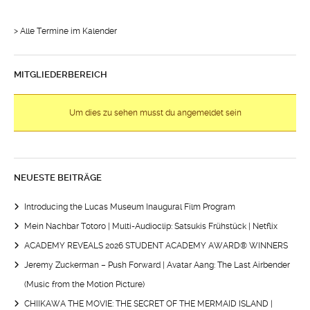
> Alle Termine im Kalender
MITGLIEDERBEREICH
Um dies zu sehen musst du angemeldet sein
NEUESTE BEITRÄGE
Introducing the Lucas Museum Inaugural Film Program
Mein Nachbar Totoro | Multi-Audioclip: Satsukis Frühstück | Netflix
ACADEMY REVEALS 2026 STUDENT ACADEMY AWARD® WINNERS
Jeremy Zuckerman – Push Forward | Avatar Aang: The Last Airbender
(Music from the Motion Picture)
CHIIKAWA THE MOVIE: THE SECRET OF THE MERMAID ISLAND |