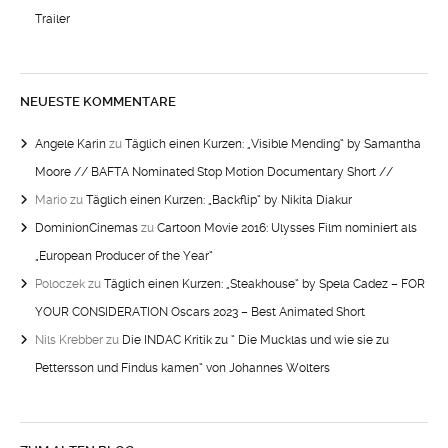
Trailer
NEUESTE KOMMENTARE
Angele Karin
zu
Täglich einen Kurzen: „Visible Mending“ by Samantha
Moore // BAFTA Nominated Stop Motion Documentary Short //
Mario
zu
Täglich einen Kurzen: „Backflip“ by Nikita Diakur
DominionCinemas
zu
Cartoon Movie 2016: Ulysses Film nominiert als
„European Producer of the Year“
Poloczek
zu
Täglich einen Kurzen: „Steakhouse“ by Spela Cadez – FOR
YOUR CONSIDERATION Oscars 2023 – Best Animated Short
Nils Krebber
zu
Die INDAC Kritik zu “ Die Mucklas und wie sie zu
Pettersson und Findus kamen“ von Johannes Wolters