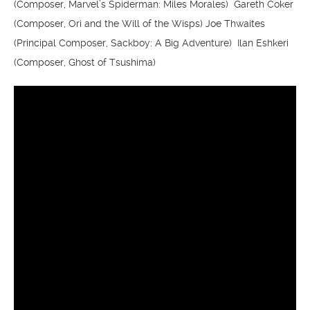
(Composer, Marvel’s Spiderman: Miles Morales) Gareth Coker
(Composer, Ori and the Will of the Wisps) Joe Thwaites
(Principal Composer, Sackboy: A Big Adventure) Ilan Eshkeri
(Composer, Ghost of Tsushima)