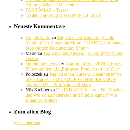
Album – Michael Giacchino
FANTÔMAS – Teaser
Trailer: The Wind Rises (NYFF51, 2013)
Neueste Kommentare
Angele Karin
zu
Täglich einen Kurzen: „Visible
Mending“ by Samantha Moore // BAFTA Nominated
Stop Motion Documentary Short //
Mario
zu
Täglich einen Kurzen: „Backflip“ by Nikita
Diakur
DominionCinemas
zu
Cartoon Movie 2016: Ulysses
Film nominiert als „European Producer of the Year“
Poloczek
zu
Täglich einen Kurzen: „Steakhouse“ by
Spela Cadez – FOR YOUR CONSIDERATION
Oscars 2023 – Best Animated Short
Nils Krebber
zu
Die INDAC Kritik zu “ Die Mucklas
und wie sie zu Pettersson und Findus kamen“ von
Johannes Wolters
Zum alten Blog
geht's hier lang