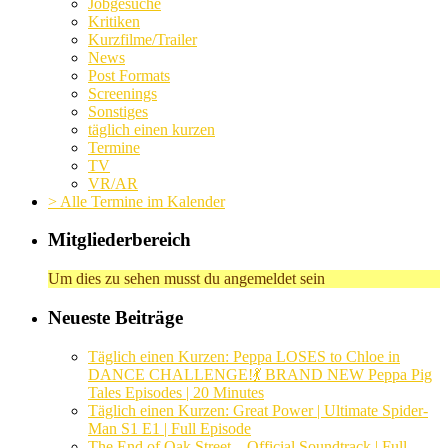
Jobgesuche
Kritiken
Kurzfilme/Trailer
News
Post Formats
Screenings
Sonstiges
täglich einen kurzen
Termine
TV
VR/AR
> Alle Termine im Kalender
Mitgliederbereich
Um dies zu sehen musst du angemeldet sein
Neueste Beiträge
Täglich einen Kurzen: Peppa LOSES to Chloe in
DANCE CHALLENGE!💃 BRAND NEW Peppa Pig
Tales Episodes | 20 Minutes
Täglich einen Kurzen: Great Power | Ultimate Spider-
Man S1 E1 | Full Episode
The End of Oak Street – Official Soundtrack | Full