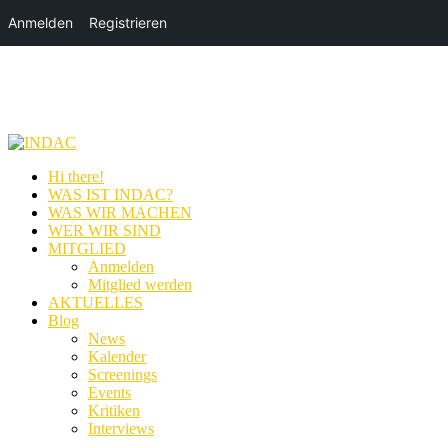
Anmelden
Registrieren
Hi there!
WAS IST INDAC?
WAS WIR MACHEN
WER WIR SIND
MITGLIED
Anmelden
Mitglied werden
AKTUELLES
Blog
News
Kalender
Screenings
Events
Kritiken
Interviews