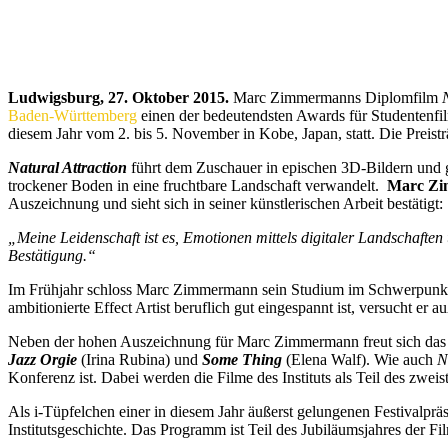
Ludwigsburg, 27. Oktober 2015.
Marc Zimmermanns Diplomfilm
Baden-Württemberg
einen der bedeutendsten Awards für Studentenfi
diesem Jahr vom 2. bis 5. November in Kobe, Japan, statt. Die Preis
Natural Attraction
führt dem Zuschauer in epischen 3D-Bildern und 
trockener Boden in eine fruchtbare Landschaft verwandelt.
Marc Z
Auszeichnung und sieht sich in seiner künstlerischen Arbeit bestätigt:
„Meine Leidenschaft ist es, Emotionen mittels digitaler Landschaft
Bestätigung.“
Im Frühjahr schloss Marc Zimmermann sein Studium im Schwerpunkt An
ambitionierte Effect Artist beruflich gut eingespannt ist, versucht e
Neben der hohen Auszeichnung für Marc Zimmermann freut sich das 
Jazz Orgie
(Irina Rubina) und
Some Thing
(Elena Walf). Wie auch
N
Konferenz ist. Dabei werden die Filme des Instituts als Teil des zw
Als i-Tüpfelchen einer in diesem Jahr äußerst gelungenen Festivalp
Institutsgeschichte. Das Programm ist Teil des Jubiläumsjahres der F