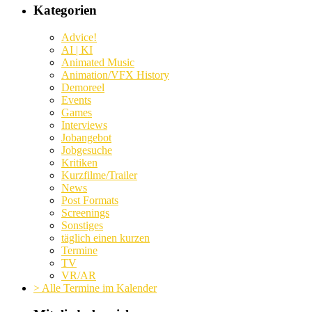
Kategorien
Advice!
AI | KI
Animated Music
Animation/VFX History
Demoreel
Events
Games
Interviews
Jobangebot
Jobgesuche
Kritiken
Kurzfilme/Trailer
News
Post Formats
Screenings
Sonstiges
täglich einen kurzen
Termine
TV
VR/AR
> Alle Termine im Kalender