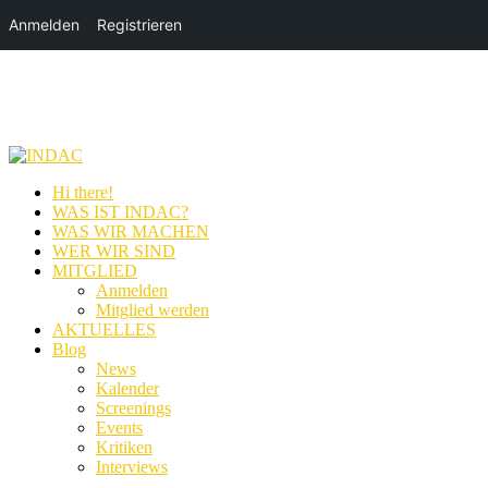
Anmelden
Registrieren
Hi there!
WAS IST INDAC?
WAS WIR MACHEN
WER WIR SIND
MITGLIED
Anmelden
Mitglied werden
AKTUELLES
Blog
News
Kalender
Screenings
Events
Kritiken
Interviews