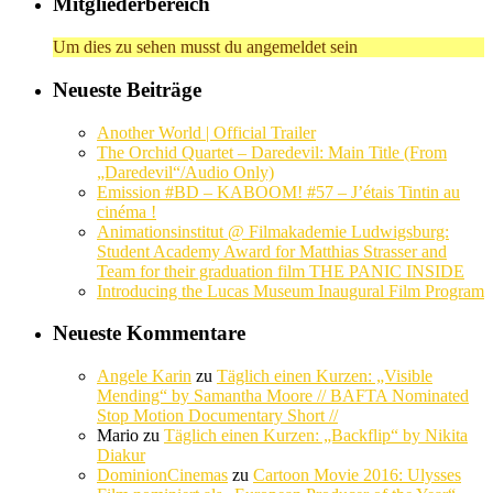
Mitgliederbereich
Um dies zu sehen musst du angemeldet sein
Neueste Beiträge
Another World | Official Trailer
The Orchid Quartet – Daredevil: Main Title (From
„Daredevil“/Audio Only)
Emission #BD – KABOOM! #57 – J’étais Tintin au
cinéma !
Animationsinstitut @ Filmakademie Ludwigsburg:
Student Academy Award for Matthias Strasser and
Team for their graduation film THE PANIC INSIDE
Introducing the Lucas Museum Inaugural Film Program
Neueste Kommentare
Angele Karin
zu
Täglich einen Kurzen: „Visible
Mending“ by Samantha Moore // BAFTA Nominated
Stop Motion Documentary Short //
Mario
zu
Täglich einen Kurzen: „Backflip“ by Nikita
Diakur
DominionCinemas
zu
Cartoon Movie 2016: Ulysses