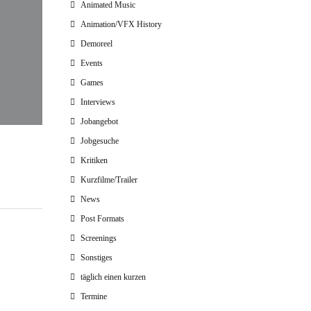
Animated Music
Animation/VFX History
Demoreel
Events
Games
Interviews
Jobangebot
Jobgesuche
Kritiken
Kurzfilme/Trailer
News
Post Formats
Screenings
Sonstiges
täglich einen kurzen
Termine