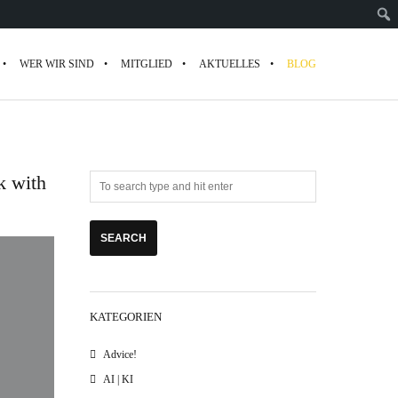
WER WIR SIND
MITGLIED
AKTUELLES
BLOG
k with
KATEGORIEN
Advice!
AI | KI