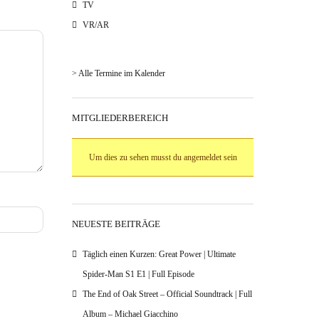
TV
VR/AR
> Alle Termine im Kalender
MITGLIEDERBEREICH
Um dies zu sehen musst du angemeldet sein
NEUESTE BEITRÄGE
Täglich einen Kurzen: Great Power | Ultimate
Spider-Man S1 E1 | Full Episode
The End of Oak Street – Official Soundtrack | Full
Album – Michael Giacchino