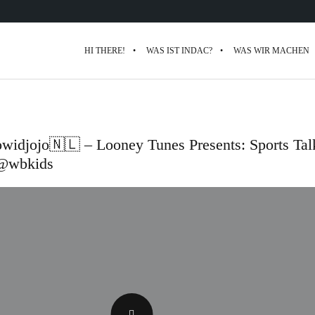
HI THERE!
WAS IST INDAC?
WAS WIR MACHEN
idjojo🇳🇱 – Looney Tunes Presents: Sports Tal
@wbkids‬