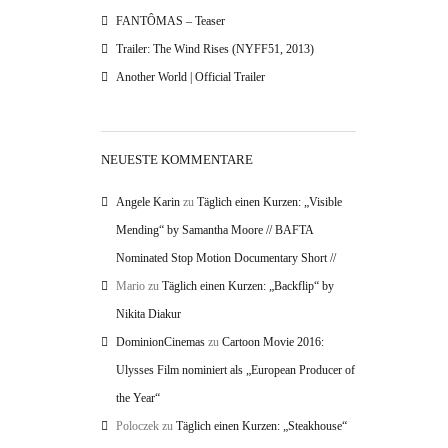
FANTÔMAS – Teaser
Trailer: The Wind Rises (NYFF51, 2013)
Another World | Official Trailer
NEUESTE KOMMENTARE
Angele Karin
zu
Täglich einen Kurzen: „Visible
Mending“ by Samantha Moore // BAFTA
Nominated Stop Motion Documentary Short //
Mario
zu
Täglich einen Kurzen: „Backflip“ by
Nikita Diakur
DominionCinemas
zu
Cartoon Movie 2016:
Ulysses Film nominiert als „European Producer of
the Year“
Poloczek
zu
Täglich einen Kurzen: „Steakhouse“