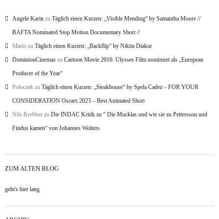
Angele Karin
zu
Täglich einen Kurzen: „Visible Mending“ by Samantha Moore //
BAFTA Nominated Stop Motion Documentary Short //
Mario
zu
Täglich einen Kurzen: „Backflip“ by Nikita Diakur
DominionCinemas
zu
Cartoon Movie 2016: Ulysses Film nominiert als „European
Producer of the Year“
Poloczek
zu
Täglich einen Kurzen: „Steakhouse“ by Spela Cadez – FOR YOUR
CONSIDERATION Oscars 2023 – Best Animated Short
Nils Krebber
zu
Die INDAC Kritik zu “ Die Mucklas und wie sie zu Pettersson und
Findus kamen“ von Johannes Wolters
ZUM ALTEN BLOG
geht's hier lang