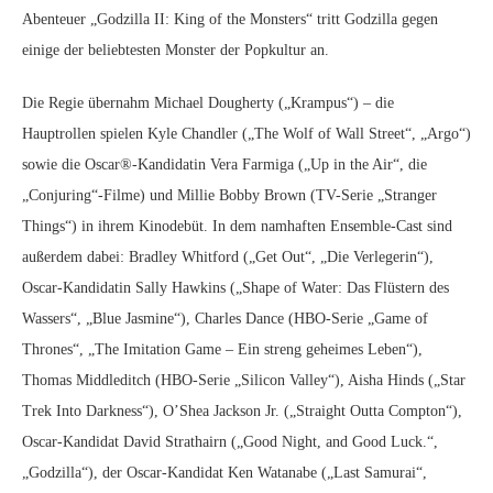
Abenteuer „Godzilla II: King of the Monsters“ tritt Godzilla gegen
einige der beliebtesten Monster der Popkultur an.
Die Regie übernahm Michael Dougherty („Krampus“) – die
Hauptrollen spielen Kyle Chandler („The Wolf of Wall Street“, „Argo“)
sowie die Oscar®-Kandidatin Vera Farmiga („Up in the Air“, die
„Conjuring“-Filme) und Millie Bobby Brown (TV-Serie „Stranger
Things“) in ihrem Kinodebüt. In dem namhaften Ensemble-Cast sind
außerdem dabei: Bradley Whitford („Get Out“, „Die Verlegerin“),
Oscar-Kandidatin Sally Hawkins („Shape of Water: Das Flüstern des
Wassers“, „Blue Jasmine“), Charles Dance (HBO-Serie „Game of
Thrones“, „The Imitation Game – Ein streng geheimes Leben“),
Thomas Middleditch (HBO-Serie „Silicon Valley“), Aisha Hinds („Star
Trek Into Darkness“), O’Shea Jackson Jr. („Straight Outta Compton“),
Oscar-Kandidat David Strathairn („Good Night, and Good Luck.“,
„Godzilla“), der Oscar-Kandidat Ken Watanabe („Last Samurai“,