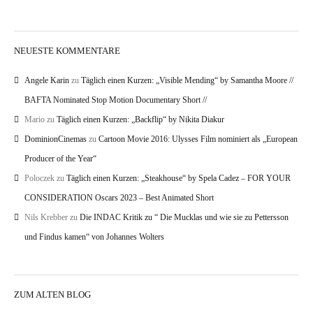
NEUESTE KOMMENTARE
Angele Karin
zu
Täglich einen Kurzen: „Visible Mending“ by Samantha Moore //
BAFTA Nominated Stop Motion Documentary Short //
Mario
zu
Täglich einen Kurzen: „Backflip“ by Nikita Diakur
DominionCinemas
zu
Cartoon Movie 2016: Ulysses Film nominiert als „European
Producer of the Year“
Poloczek
zu
Täglich einen Kurzen: „Steakhouse“ by Spela Cadez – FOR YOUR
CONSIDERATION Oscars 2023 – Best Animated Short
Nils Krebber
zu
Die INDAC Kritik zu “ Die Mucklas und wie sie zu Pettersson
und Findus kamen“ von Johannes Wolters
ZUM ALTEN BLOG