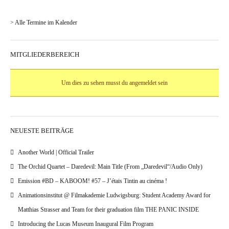
> Alle Termine im Kalender
MITGLIEDERBEREICH
Um dies zu sehen musst du angemeldet sein
NEUESTE BEITRÄGE
Another World | Official Trailer
The Orchid Quartet – Daredevil: Main Title (From „Daredevil“/Audio Only)
Emission #BD – KABOOM! #57 – J’étais Tintin au cinéma !
Animationsinstitut @ Filmakademie Ludwigsburg: Student Academy Award for
Matthias Strasser and Team for their graduation film THE PANIC INSIDE
Introducing the Lucas Museum Inaugural Film Program