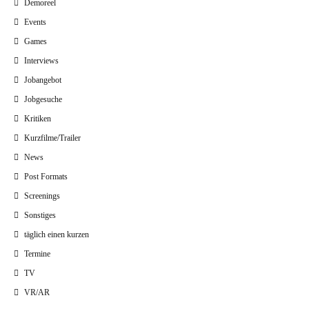
Demoreel
Events
Games
Interviews
Jobangebot
Jobgesuche
Kritiken
Kurzfilme/Trailer
News
Post Formats
Screenings
Sonstiges
täglich einen kurzen
Termine
TV
VR/AR