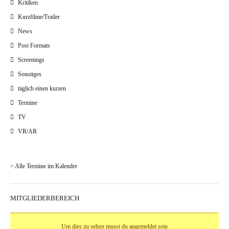
Kritiken
Kurzfilme/Trailer
News
Post Formats
Screenings
Sonstiges
täglich einen kurzen
Termine
TV
VR/AR
> Alle Termine im Kalender
MITGLIEDERBEREICH
Um dies zu sehen musst du angemeldet sein