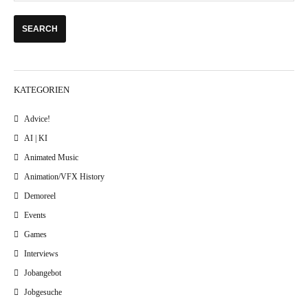
KATEGORIEN
Advice!
AI | KI
Animated Music
Animation/VFX History
Demoreel
Events
Games
Interviews
Jobangebot
Jobgesuche