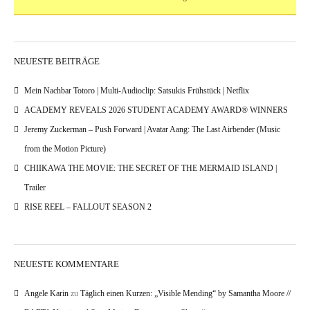
NEUESTE BEITRÄGE
Mein Nachbar Totoro | Multi-Audioclip: Satsukis Frühstück | Netflix
ACADEMY REVEALS 2026 STUDENT ACADEMY AWARD® WINNERS
Jeremy Zuckerman – Push Forward | Avatar Aang: The Last Airbender (Music
from the Motion Picture)
CHIIKAWA THE MOVIE: THE SECRET OF THE MERMAID ISLAND |
Trailer
RISE REEL – FALLOUT SEASON 2
NEUESTE KOMMENTARE
Angele Karin
zu
Täglich einen Kurzen: „Visible Mending“ by Samantha Moore //