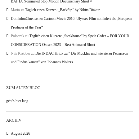
BAFTA Nominated Stop Motion Documentary Short //
Mario
zu
Täglich einen Kurzen: „Backflip“ by Nikita Diakur
DominionCinemas
zu
Cartoon Movie 2016: Ulysses Film nominiert als „European
Producer of the Year“
Poloczek
zu
Täglich einen Kurzen: „Steakhouse“ by Spela Cadez – FOR YOUR
CONSIDERATION Oscars 2023 – Best Animated Short
Nils Krebber
zu
Die INDAC Kritik zu “ Die Mucklas und wie sie zu Pettersson
und Findus kamen“ von Johannes Wolters
ZUM ALTEN BLOG
geht's hier lang
ARCHIV
August 2026