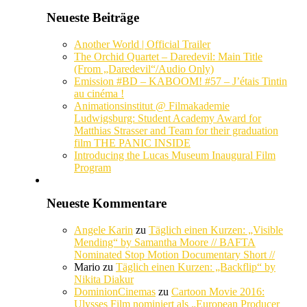
Neueste Beiträge
Another World | Official Trailer
The Orchid Quartet – Daredevil: Main Title
(From „Daredevil“/Audio Only)
Emission #BD – KABOOM! #57 – J’étais Tintin
au cinéma !
Animationsinstitut @ Filmakademie
Ludwigsburg: Student Academy Award for
Matthias Strasser and Team for their graduation
film THE PANIC INSIDE
Introducing the Lucas Museum Inaugural Film
Program
Neueste Kommentare
Angele Karin
zu
Täglich einen Kurzen: „Visible
Mending“ by Samantha Moore // BAFTA
Nominated Stop Motion Documentary Short //
Mario
zu
Täglich einen Kurzen: „Backflip“ by
Nikita Diakur
DominionCinemas
zu
Cartoon Movie 2016:
Ulysses Film nominiert als „European Producer