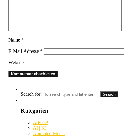
Name
*
E-Mail-Adresse
*
Website
Search for:
Kategorien
Advice!
AI | KI
Animated Music