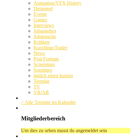
Animation/VFX History
Demoreel
Events
Games
Interviews
Jobangebot
Jobgesuche
Kritiken
Kurzfilme/Trailer
News
Post Formats
Screenings
Sonstiges
täglich einen kurzen
Termine
TV
VR/AR
> Alle Termine im Kalender
Mitgliederbereich
Um dies zu sehen musst du angemeldet sein