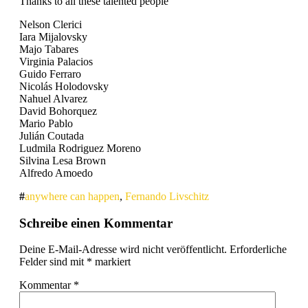
Thanks to all these talented people
Nelson Clerici
Iara Mijalovsky
Majo Tabares
Virginia Palacios
Guido Ferraro
Nicolás Holodovsky
Nahuel Alvarez
David Bohorquez
Mario Pablo
Julián Coutada
Ludmila Rodriguez Moreno
Silvina Lesa Brown
Alfredo Amoedo
anywhere can happen
,
Fernando Livschitz
Schreibe einen Kommentar
Deine E-Mail-Adresse wird nicht veröffentlicht.
Erforderliche
Felder sind mit
*
markiert
Kommentar
*