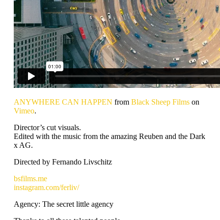
ANYWHERE CAN HAPPEN
from
Black Sheep Films
on
Vimeo
.
Director’s cut visuals.
Edited with the music from the amazing Reuben and the Dark
x AG.
Directed by Fernando Livschitz
bsfilms.me
instagram.com/ferliv/
Agency: The secret little agency