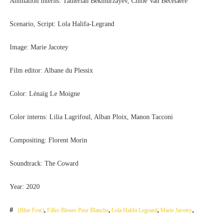
Animation interns: Tamerlan Bekmurzayev, Chloé Van Becelaere
Scenario, Script: Lola Halifa-Legrand
Image: Marie Jacotey
Film editor: Albane du Plessix
Color: Lénaïg Le Moigne
Color interns: Lilia Lagrifoul, Alban Ploix, Manon Tacconi
Compositing: Florent Morin
Soundtrack: The Coward
Y
ear: 2020
(Blue Fear)
,
Filles Bleues Peur Blanche
,
Lola Halifa Legrand
,
Marie Jacotey
,