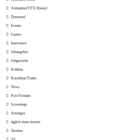
Animation/VFX History
Demoreel
Events
Games
Interviews
Jobangebot
Jobgesuche
Kritiken
Kurzfilme/Trailer
News
Post Formats
Screenings
Sonstiges
täglich einen kurzen
Termine
TV