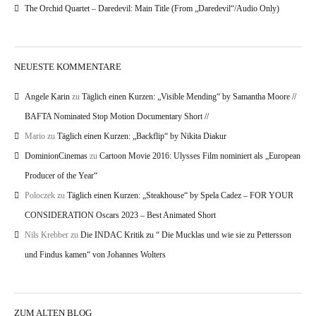
The Orchid Quartet – Daredevil: Main Title (From „Daredevil“/Audio Only)
NEUESTE KOMMENTARE
Angele Karin
zu
Täglich einen Kurzen: „Visible Mending“ by Samantha Moore //
BAFTA Nominated Stop Motion Documentary Short //
Mario
zu
Täglich einen Kurzen: „Backflip“ by Nikita Diakur
DominionCinemas
zu
Cartoon Movie 2016: Ulysses Film nominiert als „European
Producer of the Year“
Poloczek
zu
Täglich einen Kurzen: „Steakhouse“ by Spela Cadez – FOR YOUR
CONSIDERATION Oscars 2023 – Best Animated Short
Nils Krebber
zu
Die INDAC Kritik zu “ Die Mucklas und wie sie zu Pettersson
und Findus kamen“ von Johannes Wolters
ZUM ALTEN BLOG