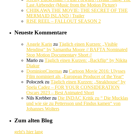
Last Airbender (Music from the Motion Picture)
CHIIKAWA THE MOVIE: THE SECRET OF THE
MERMAID ISLAND | Trailer
RISE REEL – FALLOUT SEASON 2
Neueste Kommentare
Angele Karin
zu
Täglich einen Kurzen: „Visible
Mending“ by Samantha Moore // BAFTA Nominated
Stop Motion Documentary Short //
Mario
zu
Täglich einen Kurzen: „Backflip“ by Nikita
Diakur
DominionCinemas
zu
Cartoon Movie 2016: Ulysses
Film nominiert als „European Producer of the Year“
Poloczek
zu
Täglich einen Kurzen: „Steakhouse“ by
Spela Cadez – FOR YOUR CONSIDERATION
Oscars 2023 – Best Animated Short
Nils Krebber
zu
Die INDAC Kritik zu “ Die Mucklas
und wie sie zu Pettersson und Findus kamen“ von
Johannes Wolters
Zum alten Blog
geht's hier lang