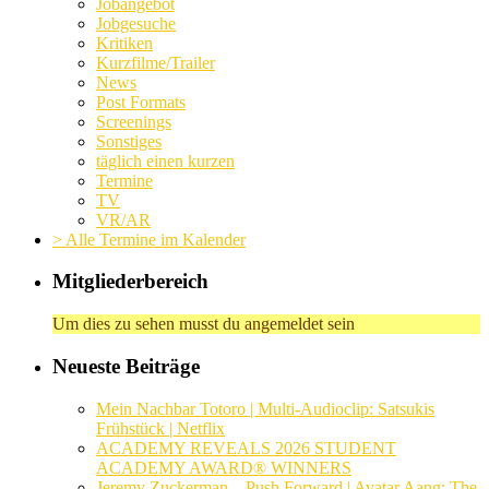
Jobangebot
Jobgesuche
Kritiken
Kurzfilme/Trailer
News
Post Formats
Screenings
Sonstiges
täglich einen kurzen
Termine
TV
VR/AR
> Alle Termine im Kalender
Mitgliederbereich
Um dies zu sehen musst du angemeldet sein
Neueste Beiträge
Mein Nachbar Totoro | Multi-Audioclip: Satsukis
Frühstück | Netflix
ACADEMY REVEALS 2026 STUDENT
ACADEMY AWARD® WINNERS
Jeremy Zuckerman – Push Forward | Avatar Aang: The