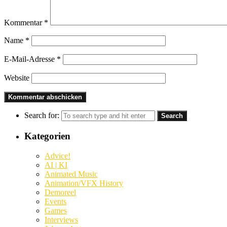
Kommentar
*
Name
*
E-Mail-Adresse
*
Website
Search for:
Kategorien
Advice!
AI | KI
Animated Music
Animation/VFX History
Demoreel
Events
Games
Interviews