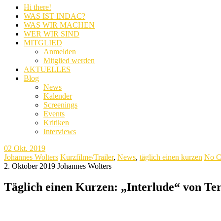
Hi there!
WAS IST INDAC?
WAS WIR MACHEN
WER WIR SIND
MITGLIED
Anmelden
Mitglied werden
AKTUELLES
Blog
News
Kalender
Screenings
Events
Kritiken
Interviews
02
Okt. 2019
Johannes Wolters
Kurzfilme/Trailer
,
News
,
täglich einen kurzen
No C
2. Oktober 2019
Johannes Wolters
Täglich einen Kurzen: „Interlude“ von Te