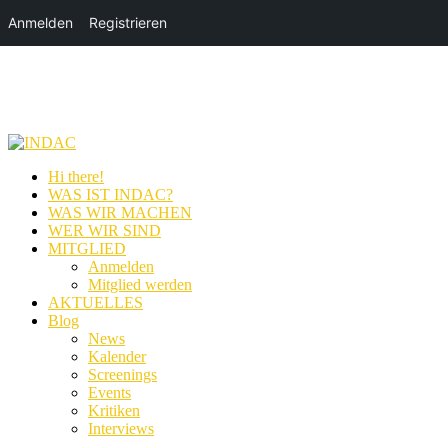
Anmelden
Registrieren
Hi there!
WAS IST INDAC?
WAS WIR MACHEN
WER WIR SIND
MITGLIED
Anmelden
Mitglied werden
AKTUELLES
Blog
News
Kalender
Screenings
Events
Kritiken
Interviews