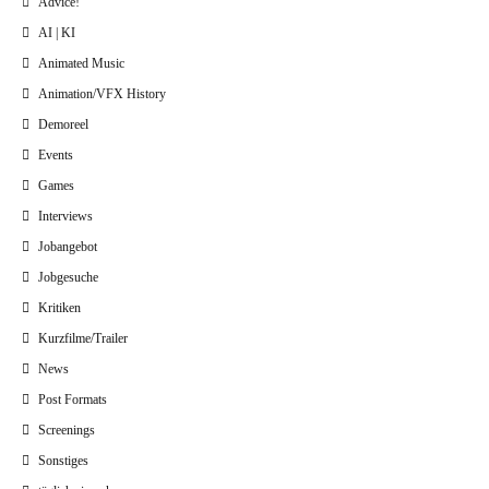
Advice!
AI | KI
Animated Music
Animation/VFX History
Demoreel
Events
Games
Interviews
Jobangebot
Jobgesuche
Kritiken
Kurzfilme/Trailer
News
Post Formats
Screenings
Sonstiges