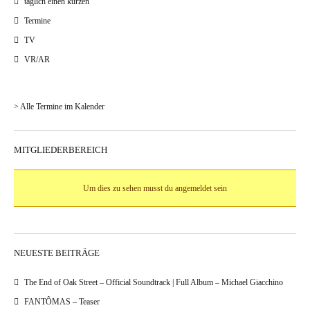
täglich einen kurzen
Termine
TV
VR/AR
> Alle Termine im Kalender
MITGLIEDERBEREICH
Um dies zu sehen musst du angemeldet sein
NEUESTE BEITRÄGE
The End of Oak Street – Official Soundtrack | Full Album – Michael Giacchino
FANTÔMAS – Teaser