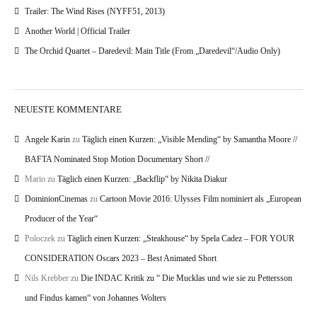
Trailer: The Wind Rises (NYFF51, 2013)
Another World | Official Trailer
The Orchid Quartet – Daredevil: Main Title (From „Daredevil“/Audio Only)
NEUESTE KOMMENTARE
Angele Karin
zu
Täglich einen Kurzen: „Visible Mending“ by Samantha Moore //
BAFTA Nominated Stop Motion Documentary Short //
Mario
zu
Täglich einen Kurzen: „Backflip“ by Nikita Diakur
DominionCinemas
zu
Cartoon Movie 2016: Ulysses Film nominiert als „European
Producer of the Year“
Poloczek
zu
Täglich einen Kurzen: „Steakhouse“ by Spela Cadez – FOR YOUR
CONSIDERATION Oscars 2023 – Best Animated Short
Nils Krebber
zu
Die INDAC Kritik zu “ Die Mucklas und wie sie zu Pettersson
und Findus kamen“ von Johannes Wolters