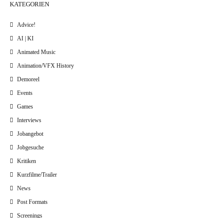
KATEGORIEN
Advice!
AI | KI
Animated Music
Animation/VFX History
Demoreel
Events
Games
Interviews
Jobangebot
Jobgesuche
Kritiken
Kurzfilme/Trailer
News
Post Formats
Screenings