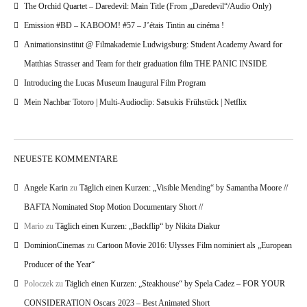
The Orchid Quartet – Daredevil: Main Title (From „Daredevil“/Audio Only)
Emission #BD – KABOOM! #57 – J’étais Tintin au cinéma !
Animationsinstitut @ Filmakademie Ludwigsburg: Student Academy Award for
Matthias Strasser and Team for their graduation film THE PANIC INSIDE
Introducing the Lucas Museum Inaugural Film Program
Mein Nachbar Totoro | Multi-Audioclip: Satsukis Frühstück | Netflix
NEUESTE KOMMENTARE
Angele Karin
zu
Täglich einen Kurzen: „Visible Mending“ by Samantha Moore //
BAFTA Nominated Stop Motion Documentary Short //
Mario
zu
Täglich einen Kurzen: „Backflip“ by Nikita Diakur
DominionCinemas
zu
Cartoon Movie 2016: Ulysses Film nominiert als „European
Producer of the Year“
Poloczek
zu
Täglich einen Kurzen: „Steakhouse“ by Spela Cadez – FOR YOUR
CONSIDERATION Oscars 2023 – Best Animated Short