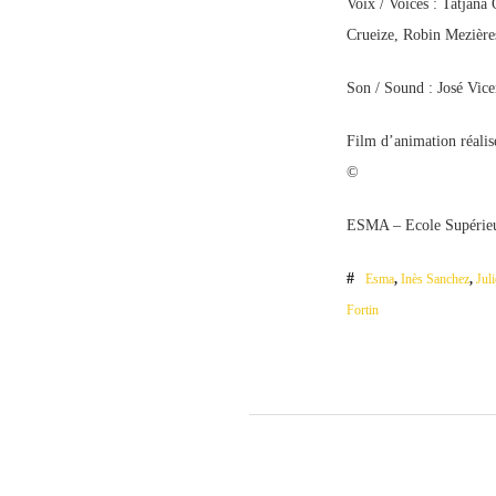
Voix / Voices : Tatjan
Crueize, Robin Mezière
Son / Sound : José Vice
Film d’animation réali
©
ESMA – Ecole Supérieur
Esma
,
Inès Sanchez
,
Jul
Fortin