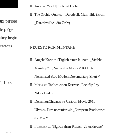
Another World | Official Trailer
The Orchid Quartet – Daredevil: Main Title (From
ux périple
„Daredevil“/Audio Only)
le piège
 they begin
terious
NEUESTE KOMMENTARE
Angele Karin
zu
Täglich einen Kurzen: „Visible
Mending“ by Samantha Moore // BAFTA
Nominated Stop Motion Documentary Short //
l, Lina
Mario
zu
Täglich einen Kurzen: „Backflip“ by
Nikita Diakur
DominionCinemas
zu
Cartoon Movie 2016:
Ulysses Film nominiert als „European Producer of
the Year“
Poloczek
zu
Täglich einen Kurzen: „Steakhouse“