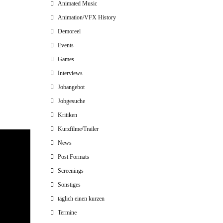
Animated Music
Animation/VFX History
Demoreel
Events
Games
Interviews
Jobangebot
Jobgesuche
Kritiken
Kurzfilme/Trailer
News
Post Formats
Screenings
Sonstiges
täglich einen kurzen
Termine