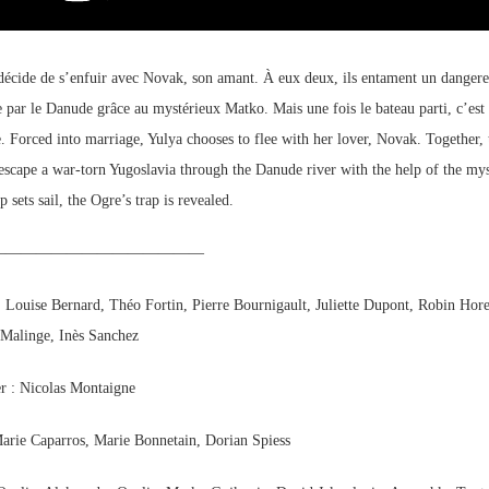
décide de s’enfuir avec Novak, son amant. À eux deux, ils entament un dangere
e par le Danude grâce au mystérieux Matko. Mais une fois le bateau parti, c’est 
e. Forced into marriage, Yulya chooses to flee with her lover, Novak. Together,
escape a war-torn Yugoslavia through the Danude river with the help of the mys
 sets sail, the Ogre’s trap is revealed.
——————————————
s : Louise Bernard, Théo Fortin, Pierre Bournigault, Juliette Dupont, Robin Hore
Malinge, Inès Sanchez
r : Nicolas Montaigne
Marie Caparros, Marie Bonnetain, Dorian Spiess