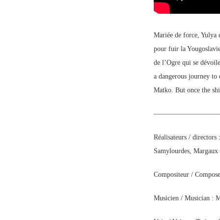
Mariée de force, Yulya 
pour fuir la Yougoslavi
de l’Ogre qui se dévoil
a dangerous journey to 
Matko. But once the ship
—————————
Réalisateurs / director
Samylourdes, Margaux 
Compositeur / Compose
Musicien / Musician : 