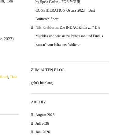
ain, Léa
by Spela Cadez – FOR YOUR
CONSIDERATION Oscars 2023 – Best
Animated Short
Nils Krebber
zu
Die INDAC Kritik zu “ Die
Mucklas und wie sie zu Pettersson und Findus
mo 2023).
kamen“ von Johannes Wolters
ZUM ALTEN BLOG
Horel
,
Théo
geht's hier lang
ARCHIV
August 2026
Juli 2026
Juni 2026