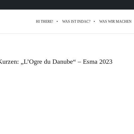
HI THERE!
WAS IST INDAC?
WAS WIR MACHEN
 Kurzen: „L’Ogre du Danube“ – Esma 2023