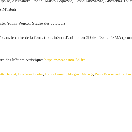
a Opalic, Aleksandra Opalic, Marko Gojkovic, David Jakovlevic, Anouchka Tout
s M’ribah
nte, Yoann Poncet, Studio des aviateurs
sé dans le cadre de la formation cinéma d’animation 3D de l’école ESMA (pro
e des Métiers Artistiques
https://www.esma-3d.fr/
iette Dupont
,
Lina Samylourdes
,
Louise Bernard
,
Margaux Malinge
,
Pierre Bournigault
,
Robin 