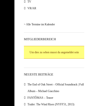
TV
VR/AR
> Alle Termine im Kalender
MITGLIEDERBEREICH
Um dies zu sehen musst du angemeldet sein
NEUESTE BEITRÄGE
The End of Oak Street – Official Soundtrack | Full
Album – Michael Giacchino
FANTÔMAS – Teaser
Trailer: The Wind Rises (NYFF51, 2013)