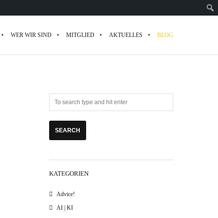
WER WIR SIND
MITGLIED
AKTUELLES
BLOG
KATEGORIEN
Advice!
AI | KI