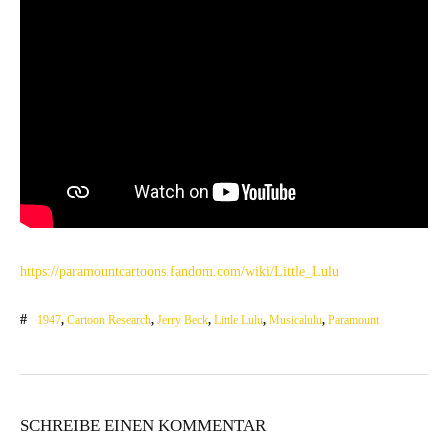
https://paramountcartoons.fandom.com/wiki/Little_Lulu
1947
,
Cartoon Research
,
Jerry Beck
,
Little Lulu
,
Musicalulu
,
Paramount
SCHREIBE EINEN KOMMENTAR