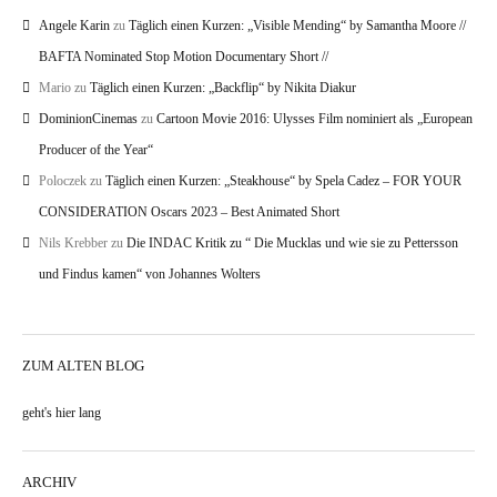
Angele Karin
zu
Täglich einen Kurzen: „Visible Mending“ by Samantha Moore //
BAFTA Nominated Stop Motion Documentary Short //
Mario
zu
Täglich einen Kurzen: „Backflip“ by Nikita Diakur
DominionCinemas
zu
Cartoon Movie 2016: Ulysses Film nominiert als „European
Producer of the Year“
Poloczek
zu
Täglich einen Kurzen: „Steakhouse“ by Spela Cadez – FOR YOUR
CONSIDERATION Oscars 2023 – Best Animated Short
Nils Krebber
zu
Die INDAC Kritik zu “ Die Mucklas und wie sie zu Pettersson
und Findus kamen“ von Johannes Wolters
ZUM ALTEN BLOG
geht's hier lang
ARCHIV