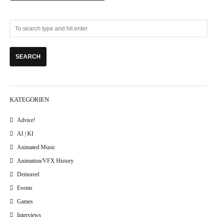
KATEGORIEN
Advice!
AI | KI
Animated Music
Animation/VFX History
Demoreel
Events
Games
Interviews