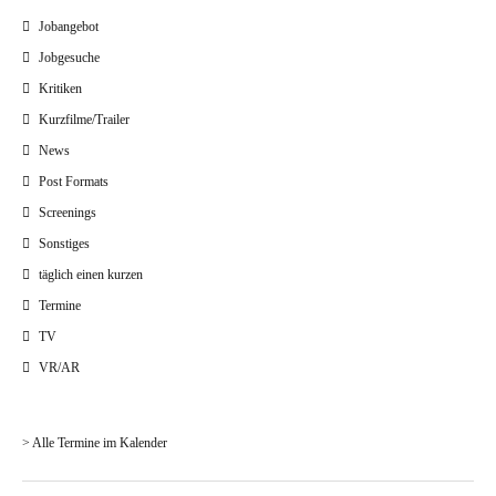
Jobangebot
Jobgesuche
Kritiken
Kurzfilme/Trailer
News
Post Formats
Screenings
Sonstiges
täglich einen kurzen
Termine
TV
VR/AR
> Alle Termine im Kalender