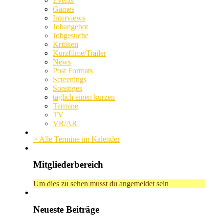
Events
Games
Interviews
Jobangebot
Jobgesuche
Kritiken
Kurzfilme/Trailer
News
Post Formats
Screenings
Sonstiges
täglich einen kurzen
Termine
TV
VR/AR
> Alle Termine im Kalender
Mitgliederbereich
Um dies zu sehen musst du angemeldet sein
Neueste Beiträge