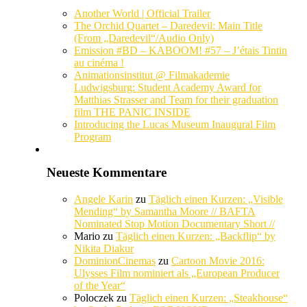
Another World | Official Trailer
The Orchid Quartet – Daredevil: Main Title
(From „Daredevil“/Audio Only)
Emission #BD – KABOOM! #57 – J’étais Tintin
au cinéma !
Animationsinstitut @ Filmakademie
Ludwigsburg: Student Academy Award for
Matthias Strasser and Team for their graduation
film THE PANIC INSIDE
Introducing the Lucas Museum Inaugural Film
Program
Neueste Kommentare
Angele Karin
zu
Täglich einen Kurzen: „Visible
Mending“ by Samantha Moore // BAFTA
Nominated Stop Motion Documentary Short //
Mario
zu
Täglich einen Kurzen: „Backflip“ by
Nikita Diakur
DominionCinemas
zu
Cartoon Movie 2016:
Ulysses Film nominiert als „European Producer
of the Year“
Poloczek
zu
Täglich einen Kurzen: „Steakhouse“