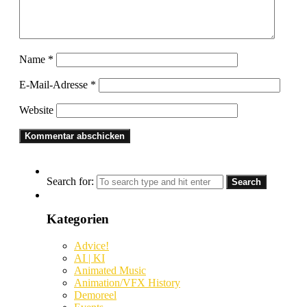
Name
*
E-Mail-Adresse
*
Website
Search for:
Kategorien
Advice!
AI | KI
Animated Music
Animation/VFX History
Demoreel