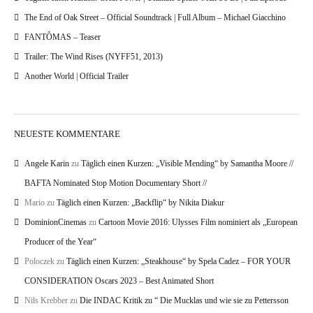
The End of Oak Street – Official Soundtrack | Full Album – Michael Giacchino
FANTÔMAS – Teaser
Trailer: The Wind Rises (NYFF51, 2013)
Another World | Official Trailer
NEUESTE KOMMENTARE
Angele Karin
zu
Täglich einen Kurzen: „Visible Mending“ by Samantha Moore //
BAFTA Nominated Stop Motion Documentary Short //
Mario
zu
Täglich einen Kurzen: „Backflip“ by Nikita Diakur
DominionCinemas
zu
Cartoon Movie 2016: Ulysses Film nominiert als „European
Producer of the Year“
Poloczek
zu
Täglich einen Kurzen: „Steakhouse“ by Spela Cadez – FOR YOUR
CONSIDERATION Oscars 2023 – Best Animated Short
Nils Krebber
zu
Die INDAC Kritik zu “ Die Mucklas und wie sie zu Pettersson