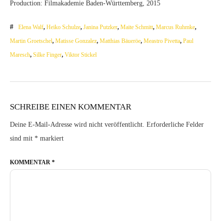
Production: Filmakademie Baden-Württemberg, 2015
Elena Walf
,
Heiko Schulze
,
Janina Putzker
,
Maite Schmitt
,
Marcus Ruhmke
,
Martin Groetschel
,
Matisse Gonzalez
,
Matthias Bäueröe
,
Meastro Pivetta
,
Paul
Maresch
,
Silke Finger
,
Viktor Stickel
SCHREIBE EINEN KOMMENTAR
Deine E-Mail-Adresse wird nicht veröffentlicht.
Erforderliche Felder
sind mit
*
markiert
KOMMENTAR
*