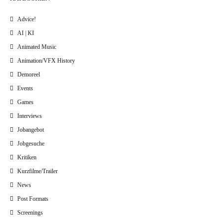
Advice!
AI | KI
Animated Music
Animation/VFX History
Demoreel
Events
Games
Interviews
Jobangebot
Jobgesuche
Kritiken
Kurzfilme/Trailer
News
Post Formats
Screenings