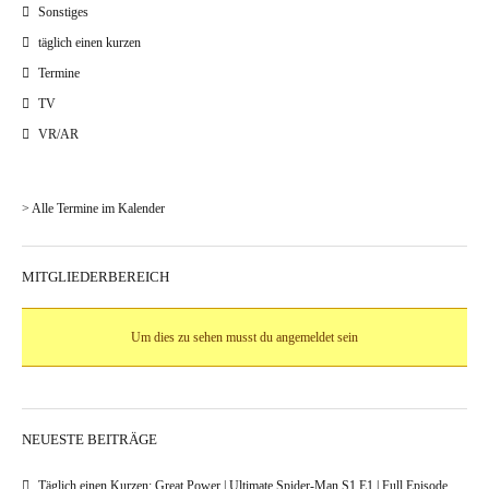
Sonstiges
täglich einen kurzen
Termine
TV
VR/AR
> Alle Termine im Kalender
MITGLIEDERBEREICH
Um dies zu sehen musst du angemeldet sein
NEUESTE BEITRÄGE
Täglich einen Kurzen: Great Power | Ultimate Spider-Man S1 E1 | Full Episode