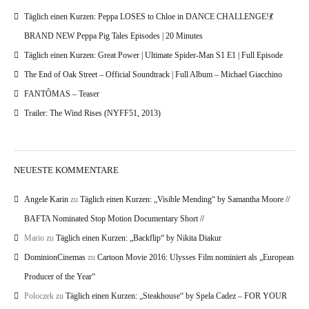
Täglich einen Kurzen: Peppa LOSES to Chloe in DANCE CHALLENGE!💃
BRAND NEW Peppa Pig Tales Episodes | 20 Minutes
Täglich einen Kurzen: Great Power | Ultimate Spider-Man S1 E1 | Full Episode
The End of Oak Street – Official Soundtrack | Full Album – Michael Giacchino
FANTÔMAS – Teaser
Trailer: The Wind Rises (NYFF51, 2013)
NEUESTE KOMMENTARE
Angele Karin
zu
Täglich einen Kurzen: „Visible Mending“ by Samantha Moore //
BAFTA Nominated Stop Motion Documentary Short //
Mario
zu
Täglich einen Kurzen: „Backflip“ by Nikita Diakur
DominionCinemas
zu
Cartoon Movie 2016: Ulysses Film nominiert als „European
Producer of the Year“
Poloczek
zu
Täglich einen Kurzen: „Steakhouse“ by Spela Cadez – FOR YOUR