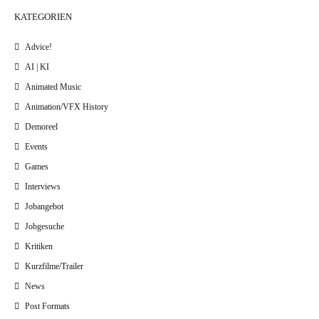
KATEGORIEN
Advice!
AI | KI
Animated Music
Animation/VFX History
Demoreel
Events
Games
Interviews
Jobangebot
Jobgesuche
Kritiken
Kurzfilme/Trailer
News
Post Formats