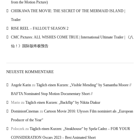
from the Motion Picture)
CHIIKAWA THE MOVIE: THE SECRET OF THE MERMAID ISLAND |
Trailer
RISE REEL – FALLOUT SEASON 2
CMC Pictures: ALL WISHES COME TRUE | International Ultimate Trailer | 《八
仙！》国际版终极预告
NEUESTE KOMMENTARE
Angele Karin
zu
Täglich einen Kurzen: „Visible Mending“ by Samantha Moore //
BAFTA Nominated Stop Motion Documentary Short //
Mario
zu
Täglich einen Kurzen: „Backflip“ by Nikita Diakur
DominionCinemas
zu
Cartoon Movie 2016: Ulysses Film nominiert als „European
Producer of the Year“
Poloczek
zu
Täglich einen Kurzen: „Steakhouse“ by Spela Cadez – FOR YOUR
CONSIDERATION Oscars 2023 – Best Animated Short