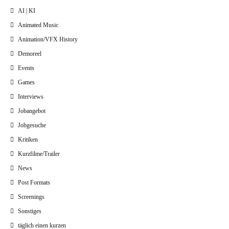
AI | KI
Animated Music
Animation/VFX History
Demoreel
Events
Games
Interviews
Jobangebot
Jobgesuche
Kritiken
Kurzfilme/Trailer
News
Post Formats
Screenings
Sonstiges
täglich einen kurzen