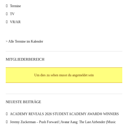
Termine
TV
VR/AR
> Alle Termine im Kalender
MITGLIEDERBEREICH
Um dies zu sehen musst du angemeldet sein
NEUESTE BEITRÄGE
ACADEMY REVEALS 2026 STUDENT ACADEMY AWARD® WINNERS
Jeremy Zuckerman – Push Forward | Avatar Aang: The Last Airbender (Music