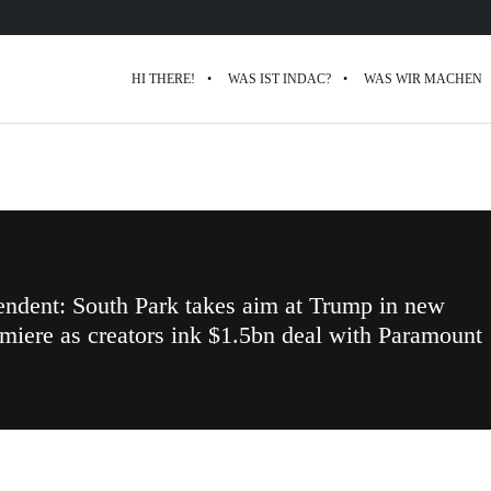
HI THERE!
WAS IST INDAC?
WAS WIR MACHEN
ndent: South Park takes aim at Trump in new
miere as creators ink $1.5bn deal with Paramount