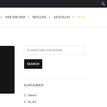
WER WIR SIND
MITGLIED
AKTUELLES
BLOG
KATEGORIEN
Advice!
AI | KI