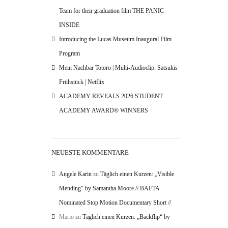
Team for their graduation film THE PANIC
INSIDE
Introducing the Lucas Museum Inaugural Film
Program
Mein Nachbar Totoro | Multi-Audioclip: Satsukis
Frühstück | Netflix
ACADEMY REVEALS 2026 STUDENT
ACADEMY AWARD® WINNERS
NEUESTE KOMMENTARE
Angele Karin
zu
Täglich einen Kurzen: „Visible
Mending“ by Samantha Moore // BAFTA
Nominated Stop Motion Documentary Short //
Mario
zu
Täglich einen Kurzen: „Backflip“ by