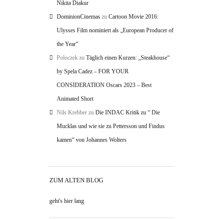
Nikita Diakur
DominionCinemas
zu
Cartoon Movie 2016:
Ulysses Film nominiert als „European Producer of
the Year“
Poloczek
zu
Täglich einen Kurzen: „Steakhouse“
by Spela Cadez – FOR YOUR
CONSIDERATION Oscars 2023 – Best
Animated Short
Nils Krebber
zu
Die INDAC Kritik zu “ Die
Mucklas und wie sie zu Pettersson und Findus
kamen“ von Johannes Wolters
ZUM ALTEN BLOG
geht's hier lang