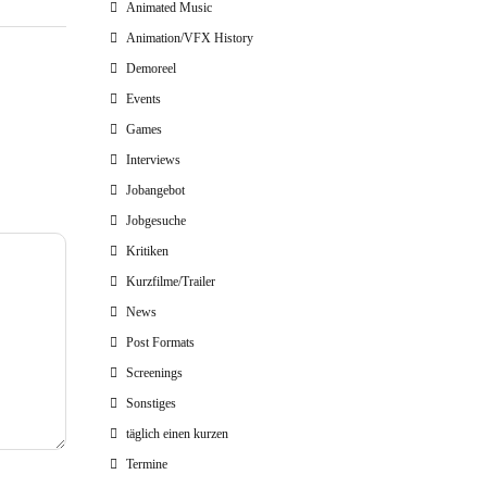
Animated Music
Animation/VFX History
Demoreel
Events
Games
Interviews
Jobangebot
Jobgesuche
Kritiken
Kurzfilme/Trailer
News
Post Formats
Screenings
Sonstiges
täglich einen kurzen
Termine