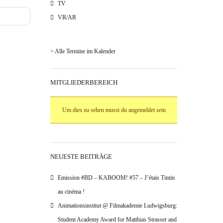
TV
VR/AR
> Alle Termine im Kalender
MITGLIEDERBEREICH
Um dies zu sehen musst du angemeldet sein
NEUESTE BEITRÄGE
Emission #BD – KABOOM! #57 – J’étais Tintin
au cinéma !
Animationsinstitut @ Filmakademie Ludwigsburg:
Student Academy Award for Matthias Strasser and