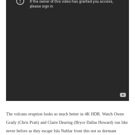
The volcano eruption looks so much better in 4K HDR. Watch Owen
Grady (Chris Pratt) and Claire Dearing (Bryce Dallas Howard) run like
never before as they escape Isla Nublar from this not so dormant