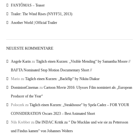
FANTÔMAS – Teaser
Trailer: The Wind Rises (NYFF51, 2013)
Another World | Official Trailer
NEUESTE KOMMENTARE
Angele Karin
zu
Täglich einen Kurzen: „Visible Mending“ by Samantha Moore //
BAFTA Nominated Stop Motion Documentary Short //
Mario
zu
Täglich einen Kurzen: „Backflip“ by Nikita Diakur
DominionCinemas
zu
Cartoon Movie 2016: Ulysses Film nominiert als „European
Producer of the Year“
Poloczek
zu
Täglich einen Kurzen: „Steakhouse“ by Spela Cadez – FOR YOUR
CONSIDERATION Oscars 2023 – Best Animated Short
Nils Krebber
zu
Die INDAC Kritik zu “ Die Mucklas und wie sie zu Pettersson
und Findus kamen“ von Johannes Wolters