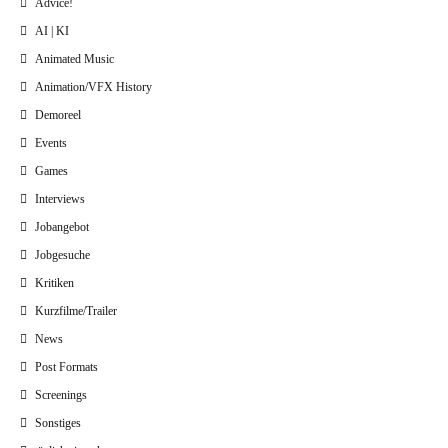
Advice!
AI | KI
Animated Music
Animation/VFX History
Demoreel
Events
Games
Interviews
Jobangebot
Jobgesuche
Kritiken
Kurzfilme/Trailer
News
Post Formats
Screenings
Sonstiges