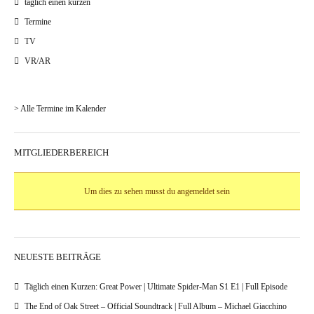
täglich einen kurzen
Termine
TV
VR/AR
> Alle Termine im Kalender
MITGLIEDERBEREICH
Um dies zu sehen musst du angemeldet sein
NEUESTE BEITRÄGE
Täglich einen Kurzen: Great Power | Ultimate Spider-Man S1 E1 | Full Episode
The End of Oak Street – Official Soundtrack | Full Album – Michael Giacchino