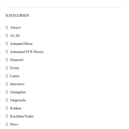
KATEGORIEN
Advice!
AI | KI
Animated Music
Animation/VFX History
Demoreel
Events
Games
Interviews
Jobangebot
Jobgesuche
Kritiken
Kurzfilme/Trailer
News