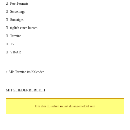
Post Formats
Screenings
Sonstiges
täglich einen kurzen
Termine
TV
VR/AR
> Alle Termine im Kalender
MITGLIEDERBEREICH
Um dies zu sehen musst du angemeldet sein