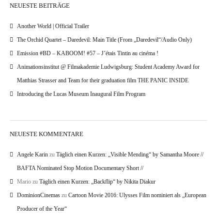
NEUESTE BEITRÄGE
Another World | Official Trailer
The Orchid Quartet – Daredevil: Main Title (From „Daredevil“/Audio Only)
Emission #BD – KABOOM! #57 – J’étais Tintin au cinéma !
Animationsinstitut @ Filmakademie Ludwigsburg: Student Academy Award for
Matthias Strasser and Team for their graduation film THE PANIC INSIDE
Introducing the Lucas Museum Inaugural Film Program
NEUESTE KOMMENTARE
Angele Karin
zu
Täglich einen Kurzen: „Visible Mending“ by Samantha Moore //
BAFTA Nominated Stop Motion Documentary Short //
Mario
zu
Täglich einen Kurzen: „Backflip“ by Nikita Diakur
DominionCinemas
zu
Cartoon Movie 2016: Ulysses Film nominiert als „European
Producer of the Year“