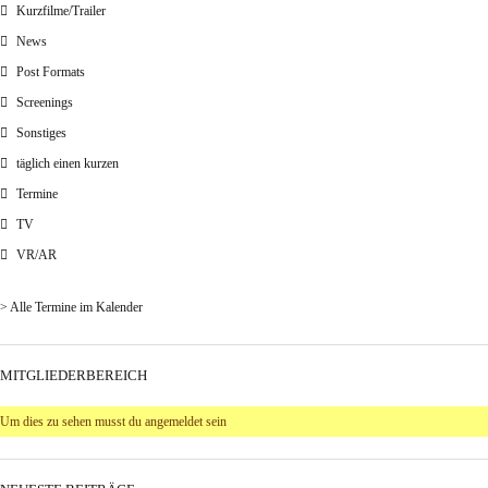
Kurzfilme/Trailer
News
Post Formats
Screenings
Sonstiges
täglich einen kurzen
Termine
TV
VR/AR
> Alle Termine im Kalender
MITGLIEDERBEREICH
Um dies zu sehen musst du angemeldet sein