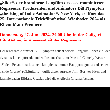
„Slide“, der brandneue Langfilm des
oscarnominierten
Regisseurs, Produzenten und Animators Bill Plympton
„the King of Indie Animation“, New York, eröffnet das
25. Internationale Trickfilmfestival Wiesbaden 2024 als
Rhein-Main-Premiere
Donnerstag, 27. Juni 2024, 20.00 Uhr,
in der Caligari
FilmBühne,
in Anwesenheit des Regisseurs
Der legendäre Animator Bill Plympton haucht seinem Langfilm Leben ein: der
dynamische, empörende und endlos unterhaltsame Musical-Comedy-Western,
„Slide“. Benannt nach seinem komplett stummen Hauptprotagonist und seiner
„Slide-Gitarre“ (Gleitgitarre), quillt dieser surreale Film über vor Ideen und
faszinierenden Bildern. Gezeigt wird die englische Originalfassung.