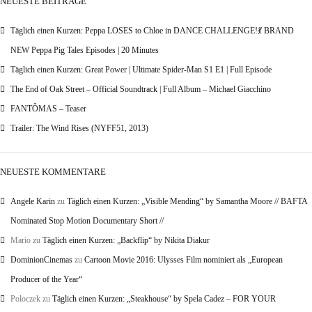
NEUESTE BEITRÄGE
Täglich einen Kurzen: Peppa LOSES to Chloe in DANCE CHALLENGE!💃 BRAND
NEW Peppa Pig Tales Episodes | 20 Minutes
Täglich einen Kurzen: Great Power | Ultimate Spider-Man S1 E1 | Full Episode
The End of Oak Street – Official Soundtrack | Full Album – Michael Giacchino
FANTÔMAS – Teaser
Trailer: The Wind Rises (NYFF51, 2013)
NEUESTE KOMMENTARE
Angele Karin
zu
Täglich einen Kurzen: „Visible Mending“ by Samantha Moore // BAFTA
Nominated Stop Motion Documentary Short //
Mario
zu
Täglich einen Kurzen: „Backflip“ by Nikita Diakur
DominionCinemas
zu
Cartoon Movie 2016: Ulysses Film nominiert als „European
Producer of the Year“
Poloczek
zu
Täglich einen Kurzen: „Steakhouse“ by Spela Cadez – FOR YOUR