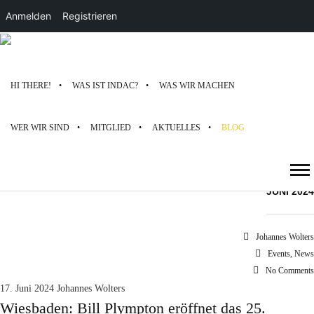
Anmelden
Registrieren
HI THERE!
WAS IST INDAC?
WAS WIR MACHEN
WER WIR SIND
MITGLIED
AKTUELLES
BLOG
17
JUNI 2024
Johannes Wolters
Events
,
News
No Comments
17. Juni 2024
Johannes Wolters
Wiesbaden: Bill Plympton eröffnet das 25.