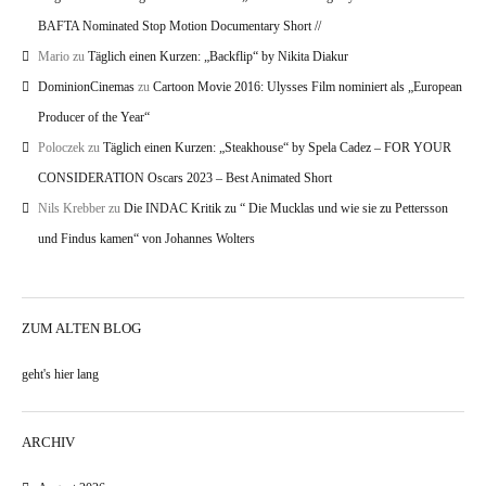
BAFTA Nominated Stop Motion Documentary Short //
Mario
zu
Täglich einen Kurzen: „Backflip“ by Nikita Diakur
DominionCinemas
zu
Cartoon Movie 2016: Ulysses Film nominiert als „European
Producer of the Year“
Poloczek
zu
Täglich einen Kurzen: „Steakhouse“ by Spela Cadez – FOR YOUR
CONSIDERATION Oscars 2023 – Best Animated Short
Nils Krebber
zu
Die INDAC Kritik zu “ Die Mucklas und wie sie zu Pettersson
und Findus kamen“ von Johannes Wolters
ZUM ALTEN BLOG
geht's hier lang
ARCHIV