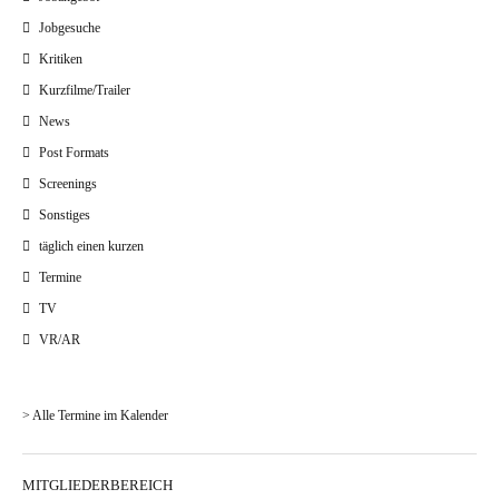
Jobgesuche
Kritiken
Kurzfilme/Trailer
News
Post Formats
Screenings
Sonstiges
täglich einen kurzen
Termine
TV
VR/AR
> Alle Termine im Kalender
MITGLIEDERBEREICH