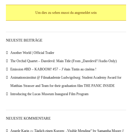
Um dies zu sehen musst du angemeldet sein
NEUESTE BEITRÄGE
Another World | Official Trailer
The Orchid Quartet – Daredevil: Main Title (From „Daredevil“/Audio Only)
Emission #BD – KABOOM! #57 – J’étais Tintin au cinéma !
Animationsinstitut @ Filmakademie Ludwigsburg: Student Academy Award for
Matthias Strasser and Team for their graduation film THE PANIC INSIDE
Introducing the Lucas Museum Inaugural Film Program
NEUESTE KOMMENTARE
Angele Karin
zu
Täglich einen Kurzen: „Visible Mending“ by Samantha Moore //