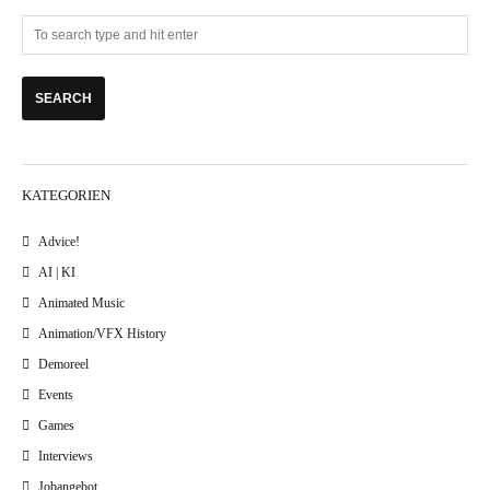
KATEGORIEN
Advice!
AI | KI
Animated Music
Animation/VFX History
Demoreel
Events
Games
Interviews
Jobangebot