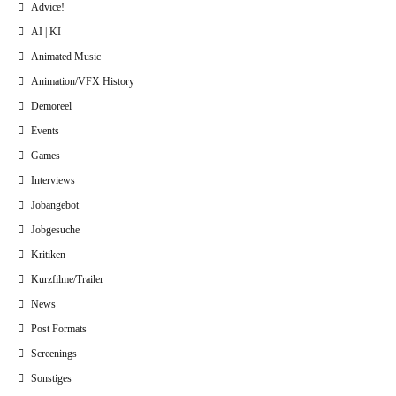
Advice!
AI | KI
Animated Music
Animation/VFX History
Demoreel
Events
Games
Interviews
Jobangebot
Jobgesuche
Kritiken
Kurzfilme/Trailer
News
Post Formats
Screenings
Sonstiges