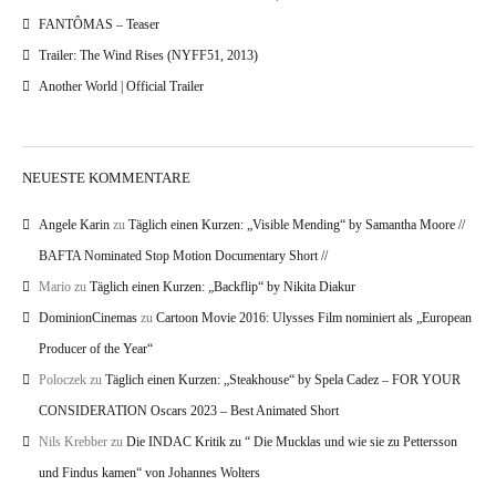
FANTÔMAS – Teaser
Trailer: The Wind Rises (NYFF51, 2013)
Another World | Official Trailer
NEUESTE KOMMENTARE
Angele Karin
zu
Täglich einen Kurzen: „Visible Mending“ by Samantha Moore //
BAFTA Nominated Stop Motion Documentary Short //
Mario
zu
Täglich einen Kurzen: „Backflip“ by Nikita Diakur
DominionCinemas
zu
Cartoon Movie 2016: Ulysses Film nominiert als „European
Producer of the Year“
Poloczek
zu
Täglich einen Kurzen: „Steakhouse“ by Spela Cadez – FOR YOUR
CONSIDERATION Oscars 2023 – Best Animated Short
Nils Krebber
zu
Die INDAC Kritik zu “ Die Mucklas und wie sie zu Pettersson
und Findus kamen“ von Johannes Wolters