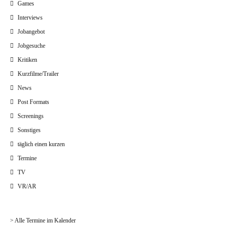
Games
Interviews
Jobangebot
Jobgesuche
Kritiken
Kurzfilme/Trailer
News
Post Formats
Screenings
Sonstiges
täglich einen kurzen
Termine
TV
VR/AR
> Alle Termine im Kalender