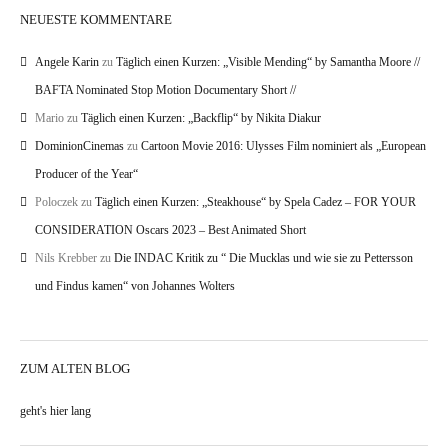
NEUESTE KOMMENTARE
Angele Karin
zu
Täglich einen Kurzen: „Visible Mending“ by Samantha Moore //
BAFTA Nominated Stop Motion Documentary Short //
Mario
zu
Täglich einen Kurzen: „Backflip“ by Nikita Diakur
DominionCinemas
zu
Cartoon Movie 2016: Ulysses Film nominiert als „European
Producer of the Year“
Poloczek
zu
Täglich einen Kurzen: „Steakhouse“ by Spela Cadez – FOR YOUR
CONSIDERATION Oscars 2023 – Best Animated Short
Nils Krebber
zu
Die INDAC Kritik zu “ Die Mucklas und wie sie zu Pettersson
und Findus kamen“ von Johannes Wolters
ZUM ALTEN BLOG
geht's hier lang