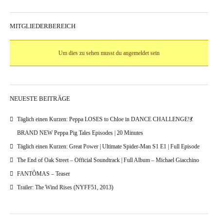
MITGLIEDERBEREICH
Um dies zu sehen musst du angemeldet sein
NEUESTE BEITRÄGE
Täglich einen Kurzen: Peppa LOSES to Chloe in DANCE CHALLENGE!💃
BRAND NEW Peppa Pig Tales Episodes | 20 Minutes
Täglich einen Kurzen: Great Power | Ultimate Spider-Man S1 E1 | Full Episode
The End of Oak Street – Official Soundtrack | Full Album – Michael Giacchino
FANTÔMAS – Teaser
Trailer: The Wind Rises (NYFF51, 2013)