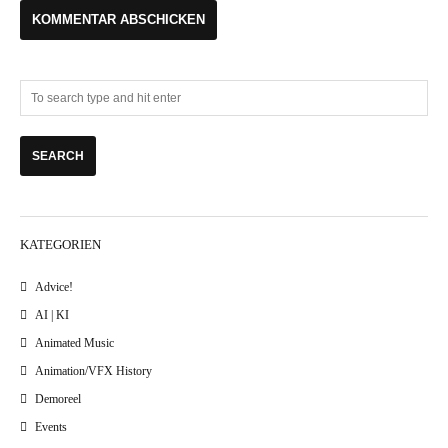
KATEGORIEN
Advice!
AI | KI
Animated Music
Animation/VFX History
Demoreel
Events