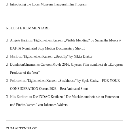
Introducing the Lucas Museum Inaugural Film Program
NEUESTE KOMMENTARE
Angele Karin
zu
Täglich einen Kurzen: „Visible Mending“ by Samantha Moore //
BAFTA Nominated Stop Motion Documentary Short //
Mario
zu
Täglich einen Kurzen: „Backflip“ by Nikita Diakur
DominionCinemas
zu
Cartoon Movie 2016: Ulysses Film nominiert als „European
Producer of the Year“
Poloczek
zu
Täglich einen Kurzen: „Steakhouse“ by Spela Cadez – FOR YOUR
CONSIDERATION Oscars 2023 – Best Animated Short
Nils Krebber
zu
Die INDAC Kritik zu “ Die Mucklas und wie sie zu Pettersson
und Findus kamen“ von Johannes Wolters
ZUM ALTEN BLOG