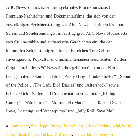
ABC News Studios ist ein preisgekröntes Produktionshaus für
Premium-Nachrichten und Dokumentarfilme, das sich von der
zuverlässigen Berichterstattung von ABC News inspirieren lässt und
Serien und Sondersendungen in Auftrag gibt. ABC News Studios setzt
sich für unerzählte und authentische Geschichten ein, die den
kulturellen Zeitgeist prägen – in den Bereichen True Crime,
Investigations, Popkultur und nachrichtennahen Geschichten. Zu den
Originaltiteln der ABC News Studios gehören die von der Kritik
hochgelobten Dokumentarfilme „Pretty Baby: Brooke Shields“, „Sound
of the Police“, „The Lady Bird Diaries“ und „Aftershock“ sowie
beliebte Doku-Serien und Dokumentationen, darunter „Killing
County“, „Wild Crime“, „Mormon No More“, „The Randall Scandal:
Love, Loathing, and Vanderpump“ und „Jelly Roll: Save Me“.
Amy Astley
,
Beth Hoppe
,
Disney
,
Halima Hudson
,
Hamid Ibrahim
,
Iwájú
,
Iwájú:
A Day Ahead
,
Kugali
,
Olufikayo Ziki Adeola
,
Toluwalakin Olowofoyeku