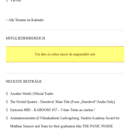
VR/AR
> Alle Termine im Kalender
MITGLIEDERBEREICH
Um dies zu sehen musst du angemeldet sein
NEUESTE BEITRÄGE
Another World | Official Trailer
The Orchid Quartet – Daredevil: Main Title (From „Daredevil“/Audio Only)
Emission #BD – KABOOM! #57 – J’étais Tintin au cinéma !
Animationsinstitut @ Filmakademie Ludwigsburg: Student Academy Award for
Matthias Strasser and Team for their graduation film THE PANIC INSIDE