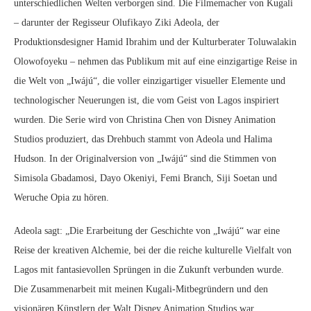
unterschiedlichen Welten verborgen sind. Die Filmemacher von Kugali
– darunter der Regisseur Olufikayo Ziki Adeola, der
Produktionsdesigner Hamid Ibrahim und der Kulturberater Toluwalakin
Olowofoyeku – nehmen das Publikum mit auf eine einzigartige Reise in
die Welt von „Iwájú“, die voller einzigartiger visueller Elemente und
technologischer Neuerungen ist, die vom Geist von Lagos inspiriert
wurden. Die Serie wird von Christina Chen von Disney Animation
Studios produziert, das Drehbuch stammt von Adeola und Halima
Hudson. In der Originalversion von „Iwájú“ sind die Stimmen von
Simisola Gbadamosi, Dayo Okeniyi, Femi Branch, Siji Soetan und
Weruche Opia zu hören.
Adeola sagt: „Die Erarbeitung der Geschichte von „Iwájú“ war eine
Reise der kreativen Alchemie, bei der die reiche kulturelle Vielfalt von
Lagos mit fantasievollen Sprüngen in die Zukunft verbunden wurde.
Die Zusammenarbeit mit meinen Kugali-Mitbegründern und den
visionären Künstlern der Walt Disney Animation Studios war