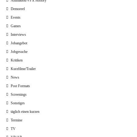
Animation/VFX History
Demoreel
Events
Games
Interviews
Jobangebot
Jobgesuche
Kritiken
Kurzfilme/Trailer
News
Post Formats
Screenings
Sonstiges
täglich einen kurzen
Termine
TV