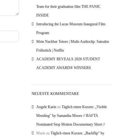
Team for their graduation film THE PANIC
INSIDE
Introducing the Lucas Museum Inaugural Film
Program
Mein Nachbar Totoro | Multi-Audioclip: Satsukis
Frühstück | Netflix
ACADEMY REVEALS 2026 STUDENT
ACADEMY AWARD® WINNERS
NEUESTE KOMMENTARE
Angele Karin
zu
Täglich einen Kurzen: „Visible
Mending“ by Samantha Moore // BAFTA
Nominated Stop Motion Documentary Short //
Mario
zu
Täglich einen Kurzen: „Backflip“ by