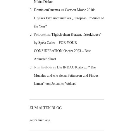
Nikita Diakur
DominionCinemas
zu
Cartoon Movie 2016:
Ulysses Film nominiert als „European Producer of
the Year“
Poloczek
zu
Täglich einen Kurzen: „Steakhouse“
by Spela Cadez – FOR YOUR
CONSIDERATION Oscars 2023 – Best
Animated Short
Nils Krebber
zu
Die INDAC Kritik zu “ Die
Mucklas und wie sie zu Pettersson und Findus
kamen“ von Johannes Wolters
ZUM ALTEN BLOG
geht's hier lang