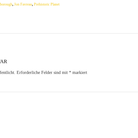
nborough
,
Jon Favreau
,
Prehistoric Planet
TAR
entlicht.
Erforderliche Felder sind mit
*
markiert