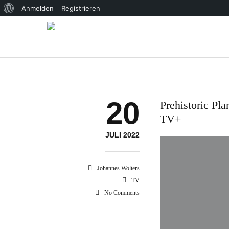
Über
Anmelden
Registrieren
WordPress
20
Prehistoric Pl
TV+
JULI 2022
Johannes Wolters
TV
No Comments