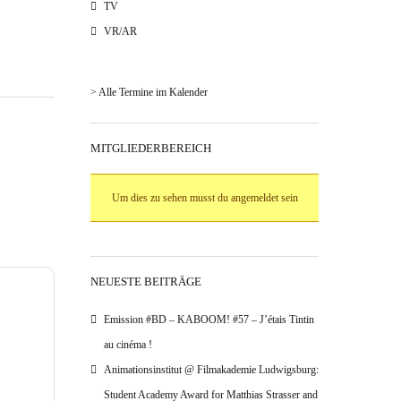
TV
VR/AR
> Alle Termine im Kalender
MITGLIEDERBEREICH
Um dies zu sehen musst du angemeldet sein
NEUESTE BEITRÄGE
Emission #BD – KABOOM! #57 – J’étais Tintin
au cinéma !
Animationsinstitut @ Filmakademie Ludwigsburg:
Student Academy Award for Matthias Strasser and