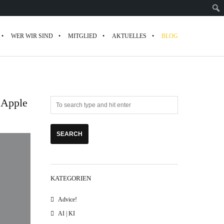
WER WIR SIND
MITGLIED
AKTUELLES
BLOG
 Apple
KATEGORIEN
Advice!
AI | KI