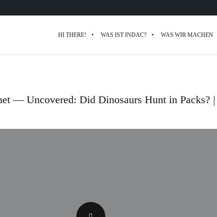
HI THERE!
WAS IST INDAC?
WAS WIR MACHEN
anet — Uncovered: Did Dinosaurs Hunt in Packs? |