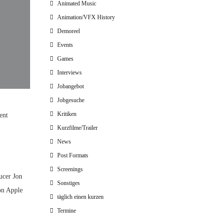
Animated Music
Animation/VFX History
Demoreel
Events
Games
Interviews
Jobangebot
Jobgesuche
Kritiken
ent
Kurzfilme/Trailer
News
Post Formats
Screenings
ucer Jon
Sonstiges
on Apple
täglich einen kurzen
Termine