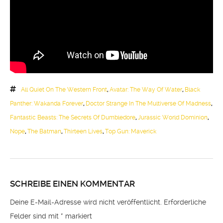
All Quiet On The Western Front
,
Avatar: The Way Of Water
,
Black
Panther: Wakanda Forever
,
Doctor Strange In The Multiverse Of Madness
,
Fantastic Beasts: The Secrets Of Dumbledore
,
Jurassic World Dominion
,
Nope
,
The Batman
,
Thirteen Lives
,
Top Gun: Maverick
SCHREIBE EINEN KOMMENTAR
Deine E-Mail-Adresse wird nicht veröffentlicht.
Erforderliche
Felder sind mit
*
markiert