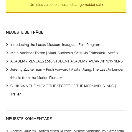
Um dies zu sehen musst du angemeldet sein
NEUESTE BEITRÄGE
Introducing the Lucas Museum Inaugural Film Program
Mein Nachbar Totoro | Multi-Audioclip: Satsukis Frühstück | Netflix
ACADEMY REVEALS 2026 STUDENT ACADEMY AWARD® WINNERS
Jeremy Zuckerman – Push Forward | Avatar Aang: The Last Airbender
(Music from the Motion Picture)
CHIIKAWA THE MOVIE: THE SECRET OF THE MERMAID ISLAND |
Trailer
NEUESTE KOMMENTARE
Angele Karin
zu
Täglich einen Kurzen: „Visible Mending“ by Samantha