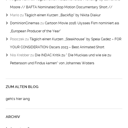
Moore // BAFTA Nominated Stop Motion Documentary Short //
Mario
zu
Täglich einen Kurzen: „Backflip“ by Nikita Diakur
DominionCinemas
zu
Cartoon Movie 2016: Ulysses Film nominiert als
„European Producer of the Year“
Poloczek
zu
Täglich einen Kurzen: „Steakhouse“ by Spela Cadez – FOR
YOUR CONSIDERATION Oscars 2023 – Best Animated Short
Nils Krebber
zu
Die INDAC Kritik zu “ Die Mucklas und wie sie zu
Pettersson und Findus kamen“ von Johannes Wolters
ZUM ALTEN BLOG
geht's hier lang
ARCHIV