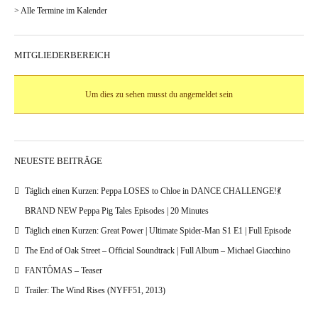
> Alle Termine im Kalender
MITGLIEDERBEREICH
Um dies zu sehen musst du angemeldet sein
NEUESTE BEITRÄGE
Täglich einen Kurzen: Peppa LOSES to Chloe in DANCE CHALLENGE!💃
BRAND NEW Peppa Pig Tales Episodes | 20 Minutes
Täglich einen Kurzen: Great Power | Ultimate Spider-Man S1 E1 | Full Episode
The End of Oak Street – Official Soundtrack | Full Album – Michael Giacchino
FANTÔMAS – Teaser
Trailer: The Wind Rises (NYFF51, 2013)