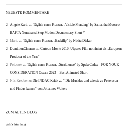
NEUESTE KOMMENTARE
Angele Karin
zu
Täglich einen Kurzen: „Visible Mending“ by Samantha Moore //
BAFTA Nominated Stop Motion Documentary Short //
Mario
zu
Täglich einen Kurzen: „Backflip“ by Nikita Diakur
DominionCinemas
zu
Cartoon Movie 2016: Ulysses Film nominiert als „European
Producer of the Year“
Poloczek
zu
Täglich einen Kurzen: „Steakhouse“ by Spela Cadez – FOR YOUR
CONSIDERATION Oscars 2023 – Best Animated Short
Nils Krebber
zu
Die INDAC Kritik zu “ Die Mucklas und wie sie zu Pettersson
und Findus kamen“ von Johannes Wolters
ZUM ALTEN BLOG
geht's hier lang