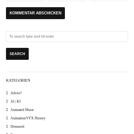
KATEGORIEN
Advice!
AI | KI
Animated Music
Animation/VFX History
Demoreel