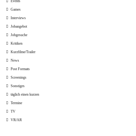
Events
Games
Interviews
Jobangebot
Jobgesuche
Kritiken
Kurzfilme/Trailer
News
Post Formats
Screenings
Sonstiges
täglich einen kurzen
Termine
TV
VR/AR