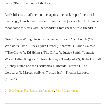
be his “Best Friend out of the Box.”
Ron’s hilarious malfunctions, set against the backdrop of the social
media age, launch them into an action-packed journey in which boy and
robot come to terms with the wonderful messiness of true friendship.
“Ron’s Gone Wrong” features the voices of Zach Galifianakis (“A
Wrinkle in Time”), Jack Dylan Grazer (“Shazam!”), Olivia Colman
(“The Crown”), Ed Helms (“The Office”), Justice Smith (“Jurassic
World: Fallen Kingdom”), Rob Delaney (“Deadpool 2“), Kylie Cantrall
(“Gabby Duran and the Unsittables”), Ricardo Hurtado (“The
Goldbergs”), Marcus Scribner (“Black-ish”), Thomas Barbusca
(“Chad”).
20th Century Fox
,
Locksmith Animation
,
Ron´s Gone Wrong