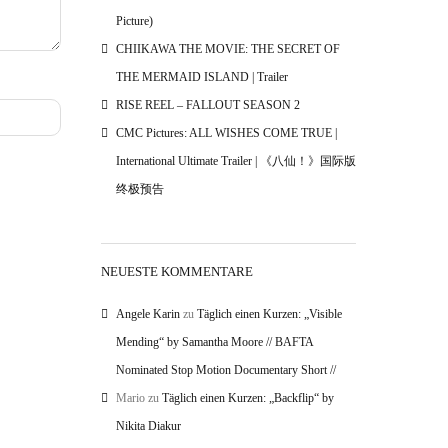
Picture)
CHIIKAWA THE MOVIE: THE SECRET OF
THE MERMAID ISLAND | Trailer
RISE REEL – FALLOUT SEASON 2
CMC Pictures: ALL WISHES COME TRUE |
International Ultimate Trailer | 《八仙！》国际版
终极预告
NEUESTE KOMMENTARE
Angele Karin
zu
Täglich einen Kurzen: „Visible
Mending“ by Samantha Moore // BAFTA
Nominated Stop Motion Documentary Short //
Mario
zu
Täglich einen Kurzen: „Backflip“ by
Nikita Diakur