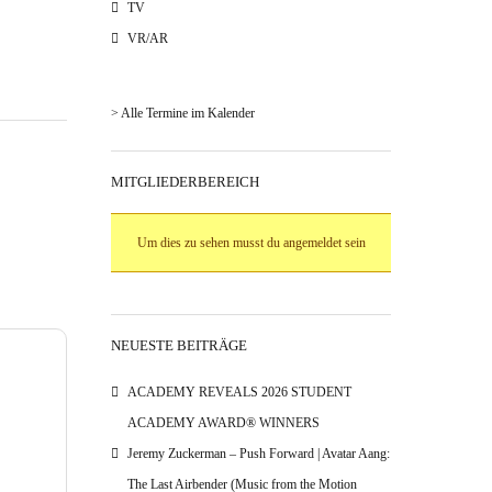
TV
VR/AR
> Alle Termine im Kalender
MITGLIEDERBEREICH
Um dies zu sehen musst du angemeldet sein
NEUESTE BEITRÄGE
ACADEMY REVEALS 2026 STUDENT
ACADEMY AWARD® WINNERS
Jeremy Zuckerman – Push Forward | Avatar Aang:
The Last Airbender (Music from the Motion