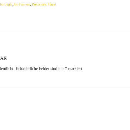
nborough
,
Jon Favreau
,
Prehistoric Planet
TAR
entlicht.
Erforderliche Felder sind mit
*
markiert