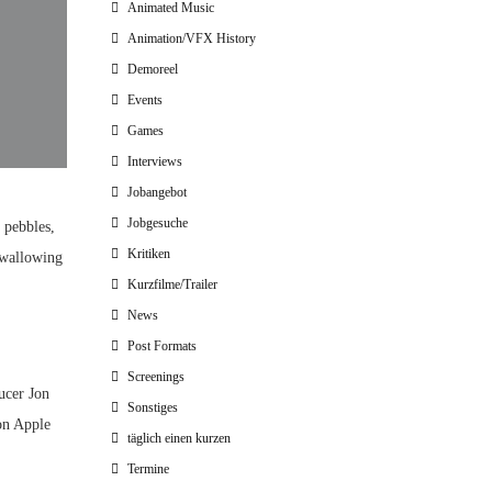
Animated Music
Animation/VFX History
Demoreel
Events
Games
Interviews
Jobangebot
Jobgesuche
 pebbles,
Kritiken
 swallowing
Kurzfilme/Trailer
News
Post Formats
Screenings
ucer Jon
Sonstiges
on Apple
täglich einen kurzen
Termine