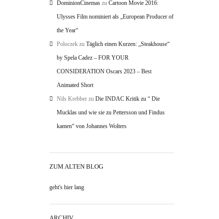
DominionCinemas
zu
Cartoon Movie 2016:
Ulysses Film nominiert als „European Producer of
the Year“
Poloczek
zu
Täglich einen Kurzen: „Steakhouse“
by Spela Cadez – FOR YOUR
CONSIDERATION Oscars 2023 – Best
Animated Short
Nils Krebber
zu
Die INDAC Kritik zu “ Die
Mucklas und wie sie zu Pettersson und Findus
kamen“ von Johannes Wolters
ZUM ALTEN BLOG
geht's hier lang
ARCHIV