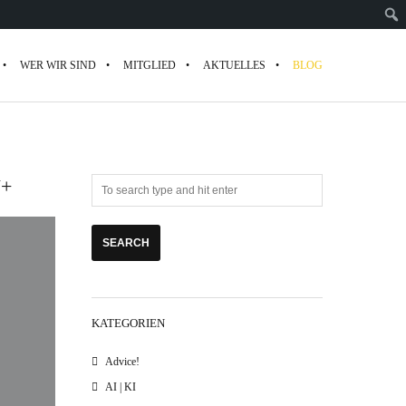
WER WIR SIND
MITGLIED
AKTUELLES
BLOG
V+
KATEGORIEN
Advice!
AI | KI