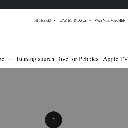
HI THERE!
WAS IST INDAC?
WAS WIR MACHEN
anet — Tuarangisaurus Dive for Pebbles | Apple T